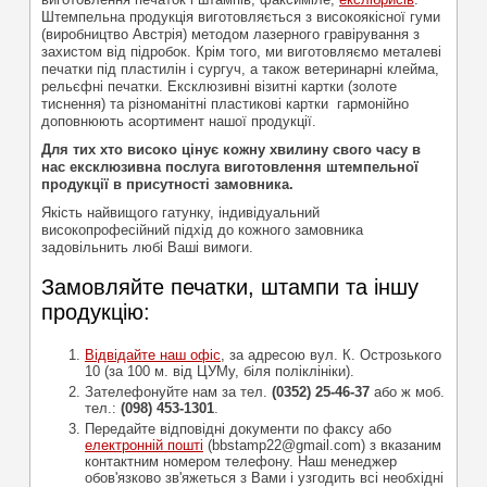
Штемпельна продукція виготовляється з високоякісної гуми
(виробництво Австрія) методом лазерного гравірування з
захистом від підробок. Крім того, ми виготовляємо металеві
печатки під пластилін і сургуч, а також ветеринарні клейма,
рельєфні печатки. Ексклюзивні візитні картки (золоте
тиснення) та різноманітні пластикові картки гармонійно
доповнюють асортимент нашої продукції.
Для тих хто високо цінує кожну хвилину свого часу в
нас ексклюзивна послуга виготовлення штемпельної
продукції в присутності замовника.
Якість найвищого гатунку, індивідуальний
високопрофесійний підхід до кожного замовника
задовільнить любі Ваші вимоги.
Замовляйте печатки, штампи та іншу
продукцію:
Відвідайте наш офіс
, за адресою вул. К. Острозького
10 (за 100 м. від ЦУМу, біля поліклініки).
Зателефонуйте нам за тел.
(0352) 25-46-37
або ж моб.
тел.:
(098) 453-1301
.
Передайте відповідні документи по факсу або
електронній пошті
(bbstamp22@gmail.com) з вказаним
контактним номером телефону. Наш менеджер
обов'язково зв'яжеться з Вами і узгодить всі необхідні