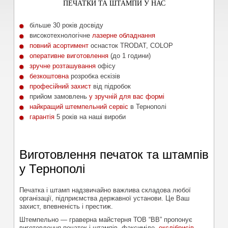
ПЕЧАТКИ ТА ШТАМПИ У НАС
більше 30 років досвіду
високотехнологічне
лазерне обладнання
повний асортимент
оснасток TRODAT, COLOP
оперативне виготовлення
(до 1 години)
зручне розташування
офісу
безкоштовна
розробка ескізів
професійний захист
від підробок
прийом замовлень
у зручній для вас формі
найкращий штемпельний сервіс
в Тернополі
гарантія
5 років на наші вироби
Виготовлення печаток та штампів
у Тернополі
Печатка і штамп надзвичайно важлива складова любої
організації, підприємства державної установи. Це Ваш
захист, впевненість і престиж.
Штемпельно — граверна майстерня ТОВ “ВВ” пропонує
виготовлення печаток і штампів, факсиміле,
екслібрисів
.